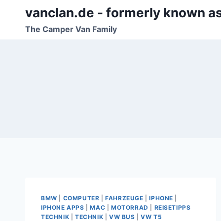
Zum
vanclan.de - formerly known a
Inhalt
The Camper Van Family
springen
BMW
|
COMPUTER
|
FAHRZEUGE
|
IPHONE
|
IPHONE APPS
|
MAC
|
MOTORRAD
|
REISETIPPS
TECHNIK
|
TECHNIK
|
VW BUS
|
VW T5