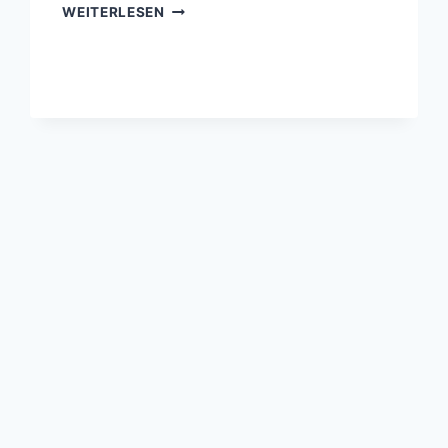
SCHLÜSSELBATTERIE
WEITERLESEN
TAUSCHEN
BEIM
E39