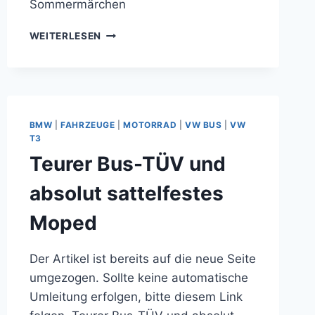
Sommermärchen
REPARATUR
WEITERLESEN
DES
ELEKTRISCHEN
FENSTERHEBERS
IM
BMW
E39
BMW
|
FAHRZEUGE
|
MOTORRAD
|
VW BUS
|
VW
–
T3
ODER:
Teurer Bus-TÜV und
EIN
SOMMERMÄRCHEN
absolut sattelfestes
Moped
Der Artikel ist bereits auf die neue Seite
umgezogen. Sollte keine automatische
Umleitung erfolgen, bitte diesem Link