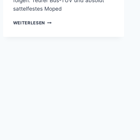
folgen. Teurer Bus-TÜV und absolut
sattelfestes Moped
TEURER
WEITERLESEN
BUS-
TÜV
UND
ABSOLUT
SATTELFESTES
MOPED