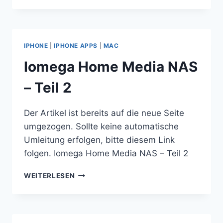
2.0
FÜR
KURZE
ZEIT
IPHONE
|
IPHONE APPS
|
MAC
ZUM
SONDERPREIS
Iomega Home Media NAS
– Teil 2
Der Artikel ist bereits auf die neue Seite
umgezogen. Sollte keine automatische
Umleitung erfolgen, bitte diesem Link
folgen. Iomega Home Media NAS – Teil 2
IOMEGA
WEITERLESEN
HOME
MEDIA
NAS
–