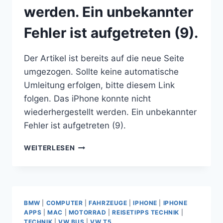
werden. Ein unbekannter
Fehler ist aufgetreten (9).
Der Artikel ist bereits auf die neue Seite
umgezogen. Sollte keine automatische
Umleitung erfolgen, bitte diesem Link
folgen. Das iPhone konnte nicht
wiederhergestellt werden. Ein unbekannter
Fehler ist aufgetreten (9).
DAS
WEITERLESEN
IPHONE
KONNTE
NICHT
WIEDERHERGESTELLT
WERDEN.
BMW
|
COMPUTER
|
FAHRZEUGE
|
IPHONE
|
IPHONE
EIN
APPS
|
MAC
|
MOTORRAD
|
REISETIPPS TECHNIK
|
UNBEKANNTER
TECHNIK
|
VW BUS
|
VW T5