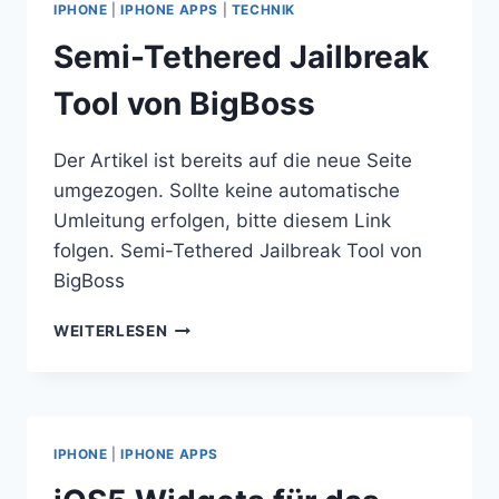
IPHONE
|
IPHONE APPS
|
TECHNIK
NETWORK
HARD
Semi-Tethered Jailbreak
DRIVE
Tool von BigBoss
Der Artikel ist bereits auf die neue Seite
umgezogen. Sollte keine automatische
Umleitung erfolgen, bitte diesem Link
folgen. Semi-Tethered Jailbreak Tool von
BigBoss
SEMI-
WEITERLESEN
TETHERED
JAILBREAK
TOOL
VON
BIGBOSS
IPHONE
|
IPHONE APPS