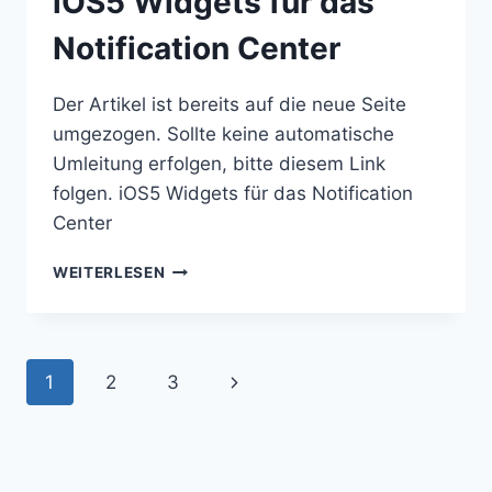
iOS5 Widgets für das
Notification Center
Der Artikel ist bereits auf die neue Seite
umgezogen. Sollte keine automatische
Umleitung erfolgen, bitte diesem Link
folgen. iOS5 Widgets für das Notification
Center
IOS5
WEITERLESEN
WIDGETS
FÜR
DAS
NOTIFICATION
Seitennavigation
Nächste
1
2
3
CENTER
Seite