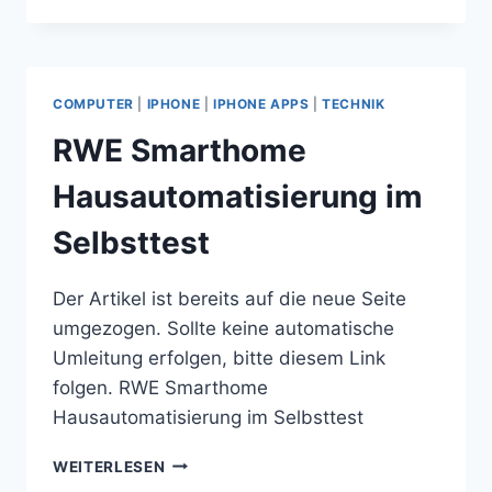
AKTIVIEREN
AM
GRUNDIG
VLE
COMPUTER
|
IPHONE
|
IPHONE APPS
|
TECHNIK
922
BL
RWE Smarthome
OHNE
GEÄNDERTE
Hausautomatisierung im
FIRMWARE
Selbsttest
Der Artikel ist bereits auf die neue Seite
umgezogen. Sollte keine automatische
Umleitung erfolgen, bitte diesem Link
folgen. RWE Smarthome
Hausautomatisierung im Selbsttest
RWE
WEITERLESEN
SMARTHOME