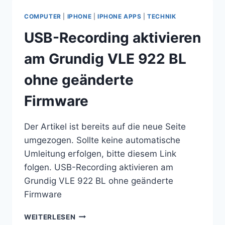
FAHRZEUG)
GÜNSTIG
COMPUTER
|
IPHONE
|
IPHONE APPS
|
TECHNIK
PER
GPS
USB-Recording aktivieren
TRACKEN
MIT
am Grundig VLE 922 BL
ALTEM
IPHONE
ohne geänderte
Firmware
Der Artikel ist bereits auf die neue Seite
umgezogen. Sollte keine automatische
Umleitung erfolgen, bitte diesem Link
folgen. USB-Recording aktivieren am
Grundig VLE 922 BL ohne geänderte
Firmware
USB-
WEITERLESEN
RECORDING