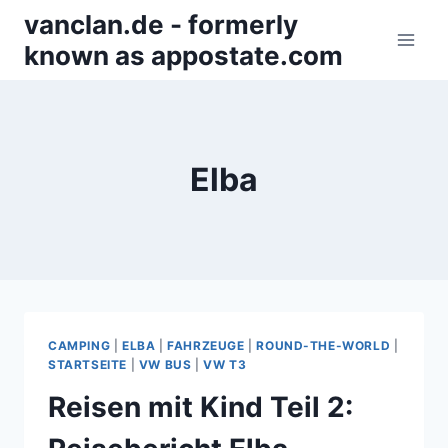
Zum
vanclan.de - formerly
Inhalt
known as appostate.com
springen
Elba
CAMPING
|
ELBA
|
FAHRZEUGE
|
ROUND-THE-WORLD
|
STARTSEITE
|
VW BUS
|
VW T3
Reisen mit Kind Teil 2: