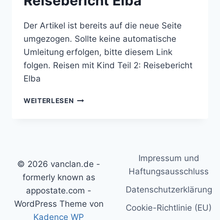
Reisebericht Elba
Der Artikel ist bereits auf die neue Seite
umgezogen. Sollte keine automatische
Umleitung erfolgen, bitte diesem Link
folgen. Reisen mit Kind Teil 2: Reisebericht
Elba
REISEN
WEITERLESEN
MIT
KIND
TEIL
2:
REISEBERICHT
Impressum und
ELBA
© 2026 vanclan.de -
Haftungsausschluss
formerly known as
Datenschutzerklärung
appostate.com -
WordPress Theme von
Cookie-Richtlinie (EU)
Kadence WP