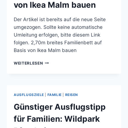
von Ikea Malm bauen
Der Artikel ist bereits auf die neue Seite
umgezogen. Sollte keine automatische
Umleitung erfolgen, bitte diesem Link
folgen. 2,70m breites Familienbett auf
Basis von Ikea Malm bauen
2,70M
WEITERLESEN
BREITES
FAMILIENBETT
AUF
BASIS
VON
AUSFLUGSZIELE
|
FAMILIE
|
REISEN
IKEA
MALM
Günstiger Ausflugstipp
BAUEN
für Familien: Wildpark