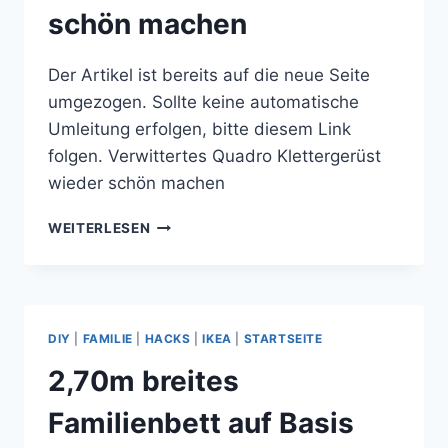
schön machen
Der Artikel ist bereits auf die neue Seite
umgezogen. Sollte keine automatische
Umleitung erfolgen, bitte diesem Link
folgen. Verwittertes Quadro Klettergerüst
wieder schön machen
VERWITTERTES
WEITERLESEN
QUADRO
KLETTERGERÜST
WIEDER
SCHÖN
MACHEN
DIY
|
FAMILIE
|
HACKS
|
IKEA
|
STARTSEITE
2,70m breites
Familienbett auf Basis