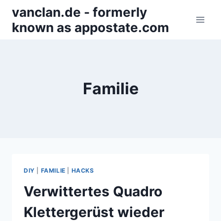
Zum
vanclan.de - formerly
Inhalt
known as appostate.com
springen
Familie
DIY
|
FAMILIE
|
HACKS
Verwittertes Quadro
Klettergerüst wieder