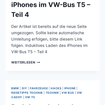
iPhones im VW-Bus T5 –
Teil 4
Der Artikel ist bereits auf die neue Seite
umgezogen. Sollte keine automatische
Umleitung erfolgen, bitte diesem Link
folgen. Induktives Laden des iPhones im
VW-Bus T5 – Teil 4
INDUKTIVES
WEITERLESEN
LADEN
DES
IPHONES
IM
VW-
BMW
|
DIY
|
FAHRZEUGE
|
HACKS
|
IPHONE
|
BUS
REISETIPPS TECHNIK
|
TECHNIK
|
VW BUS
|
VW
T5
CADDY
|
VW T5
–