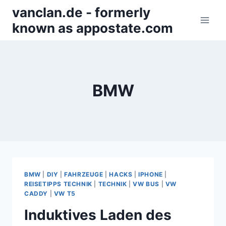
Zum
vanclan.de - formerly
Inhalt
known as appostate.com
springen
BMW
BMW
|
DIY
|
FAHRZEUGE
|
HACKS
|
IPHONE
|
REISETIPPS TECHNIK
|
TECHNIK
|
VW BUS
|
VW
CADDY
|
VW T5
Induktives Laden des