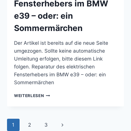
Fensterhebers im BMW
e39 – oder: ein
Sommermärchen
Der Artikel ist bereits auf die neue Seite
umgezogen. Sollte keine automatische
Umleitung erfolgen, bitte diesem Link
folgen. Reparatur des elektrischen
Fensterhebers im BMW e39 – oder: ein
Sommermärchen
REPARATUR
WEITERLESEN
DES
ELEKTRISCHEN
FENSTERHEBERS
IM
Seitennavigation
Nächste
1
2
3
BMW
E39