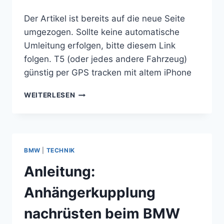
Der Artikel ist bereits auf die neue Seite
umgezogen. Sollte keine automatische
Umleitung erfolgen, bitte diesem Link
folgen. T5 (oder jedes andere Fahrzeug)
günstig per GPS tracken mit altem iPhone
T5
WEITERLESEN
(ODER
JEDES
ANDERE
FAHRZEUG)
GÜNSTIG
BMW
|
TECHNIK
PER
GPS
Anleitung:
TRACKEN
MIT
Anhängerkupplung
ALTEM
IPHONE
nachrüsten beim BMW