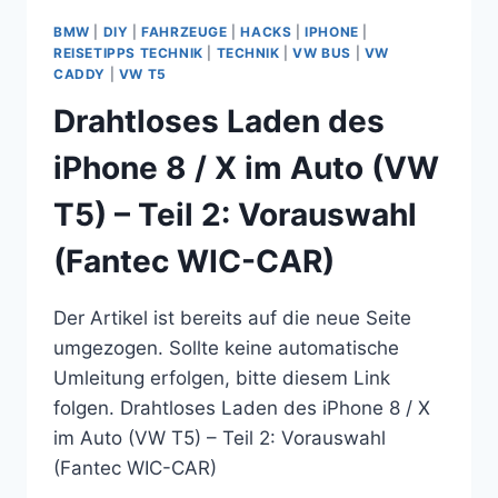
/
BMW
|
DIY
|
FAHRZEUGE
|
HACKS
|
IPHONE
|
X
REISETIPPS TECHNIK
|
TECHNIK
|
VW BUS
|
VW
IM
CADDY
|
VW T5
AUTO
Drahtloses Laden des
(VW
T5)
iPhone 8 / X im Auto (VW
–
TEIL
T5) – Teil 2: Vorauswahl
3:
VORAUSWAHL
(Fantec WIC-CAR)
(NEOTRIX)
Der Artikel ist bereits auf die neue Seite
umgezogen. Sollte keine automatische
Umleitung erfolgen, bitte diesem Link
folgen. Drahtloses Laden des iPhone 8 / X
im Auto (VW T5) – Teil 2: Vorauswahl
(Fantec WIC-CAR)