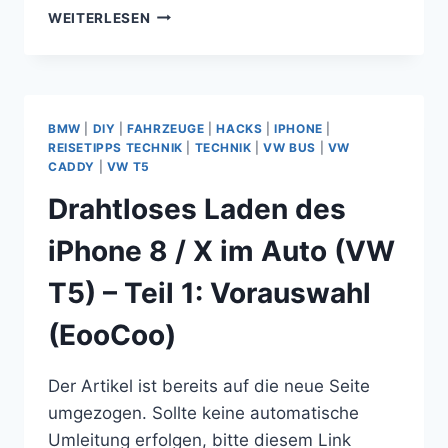
DRAHTLOSES
WEITERLESEN
LADEN
DES
IPHONE
8
/
BMW
|
DIY
|
FAHRZEUGE
|
HACKS
|
IPHONE
|
X
REISETIPPS TECHNIK
|
TECHNIK
|
VW BUS
|
VW
IM
CADDY
|
VW T5
AUTO
Drahtloses Laden des
(VW
T5)
iPhone 8 / X im Auto (VW
–
TEIL
T5) – Teil 1: Vorauswahl
2:
VORAUSWAHL
(EooCoo)
(FANTEC
WIC-
CAR)
Der Artikel ist bereits auf die neue Seite
umgezogen. Sollte keine automatische
Umleitung erfolgen, bitte diesem Link