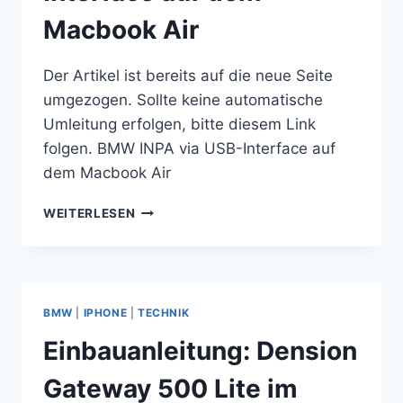
Macbook Air
Der Artikel ist bereits auf die neue Seite
umgezogen. Sollte keine automatische
Umleitung erfolgen, bitte diesem Link
folgen. BMW INPA via USB-Interface auf
dem Macbook Air
BMW
WEITERLESEN
INPA
VIA
USB-
INTERFACE
AUF
BMW
|
IPHONE
|
TECHNIK
DEM
MACBOOK
Einbauanleitung: Dension
AIR
Gateway 500 Lite im