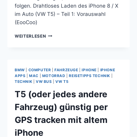
folgen. Drahtloses Laden des iPhone 8 / X
im Auto (VW T5) – Teil 1: Vorauswahl
(EooCoo)
DRAHTLOSES
WEITERLESEN
LADEN
DES
IPHONE
8
/
BMW
|
COMPUTER
|
FAHRZEUGE
|
IPHONE
|
IPHONE
X
APPS
|
MAC
|
MOTORRAD
|
REISETIPPS TECHNIK
|
IM
TECHNIK
|
VW BUS
|
VW T5
AUTO
T5 (oder jedes andere
(VW
T5)
Fahrzeug) günstig per
–
TEIL
GPS tracken mit altem
1:
VORAUSWAHL
iPhone
(EOOCOO)