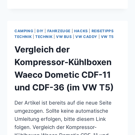
LADEN
DES
IPHONES
IM
VW-
CAMPING
|
DIY
|
FAHRZEUGE
|
HACKS
|
REISETIPPS
BUS
TECHNIK
|
TECHNIK
|
VW BUS
|
VW CADDY
|
VW T5
T5
Vergleich der
–
TEIL
Kompressor-Kühlboxen
4
Waeco Dometic CDF-11
und CDF-36 (im VW T5)
Der Artikel ist bereits auf die neue Seite
umgezogen. Sollte keine automatische
Umleitung erfolgen, bitte diesem Link
folgen. Vergleich der Kompressor-