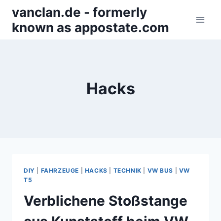
Zum
vanclan.de - formerly
Inhalt
known as appostate.com
springen
Hacks
DIY
|
FAHRZEUGE
|
HACKS
|
TECHNIK
|
VW BUS
|
VW
T5
Verblichene Stoßstange