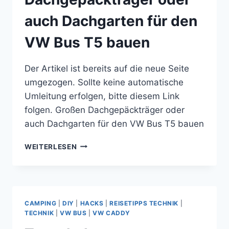
auch Dachgarten für den
VW Bus T5 bauen
Der Artikel ist bereits auf die neue Seite
umgezogen. Sollte keine automatische
Umleitung erfolgen, bitte diesem Link
folgen. Großen Dachgepäckträger oder
auch Dachgarten für den VW Bus T5 bauen
GROSSEN D
WEITERLESEN
ACHGEPÄCKTRÄGER O
DER A
UCH D
ACHGARTEN F
ÜR D
CAMPING
|
DIY
|
HACKS
|
REISETIPPS TECHNIK
|
EN V
TECHNIK
|
VW BUS
|
VW CADDY
W B