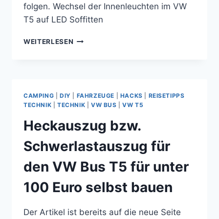
folgen. Wechsel der Innenleuchten im VW
T5 auf LED Soffitten
WECHSEL
WEITERLESEN
DER
INNENLEUCHTEN
IM
VW
T5
CAMPING
|
DIY
|
FAHRZEUGE
|
HACKS
|
REISETIPPS
AUF
TECHNIK
|
TECHNIK
|
VW BUS
|
VW T5
LED
Heckauszug bzw.
SOFFITTEN
Schwerlastauszug für
den VW Bus T5 für unter
100 Euro selbst bauen
Der Artikel ist bereits auf die neue Seite