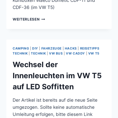
Kühlboxen Waeco Dometic CDF-11 und
CDF-36 (im VW T5)
VERGLEICH
WEITERLESEN
DER
KOMPRESSOR-
KÜHLBOXEN
WAECO
DOMETIC
CAMPING
|
DIY
|
FAHRZEUGE
|
HACKS
|
REISETIPPS
CDF-
TECHNIK
|
TECHNIK
|
VW BUS
|
VW CADDY
|
VW T5
11
Wechsel der
UND
CDF-
Innenleuchten im VW T5
36
(IM
auf LED Soffitten
VW
T5)
Der Artikel ist bereits auf die neue Seite
umgezogen. Sollte keine automatische
Umleitung erfolgen, bitte diesem Link