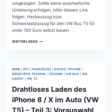
umgezogen. Sollte keine automatische
Umleitung erfolgen, bitte diesem Link
folgen. Heckauszug bzw.
Schwerlastauszug für den VW Bus T5 für
unter 100 Euro selbst bauen
HECKAUSZUG
WEITERLESEN
BZW.
SCHWERLASTAUSZUG
FÜR
DEN
VW
BMW
|
DIY
|
FAHRZEUGE
|
HACKS
|
IPHONE
|
BUS
REISETIPPS TECHNIK
|
TECHNIK
|
VW BUS
|
VW
T5
CADDY
|
VW T5
FÜR
Drahtloses Laden des
UNTER
100
iPhone 8 / X im Auto (VW
EURO
SELBST
T5) – Teil 3: Vorauswahl
BAUEN