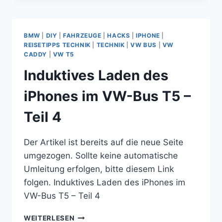
DURCH
EINE
WINTERHOFF
BMW
|
DIY
|
FAHRZEUGE
|
HACKS
|
IPHONE
|
WS
REISETIPPS TECHNIK
|
TECHNIK
|
VW BUS
|
VW
3000
CADDY
|
VW T5
ANTISCHLINGERKUPPLUNG
Induktives Laden des
iPhones im VW-Bus T5 –
Teil 4
Der Artikel ist bereits auf die neue Seite
umgezogen. Sollte keine automatische
Umleitung erfolgen, bitte diesem Link
folgen. Induktives Laden des iPhones im
VW-Bus T5 – Teil 4
INDUKTIVES
WEITERLESEN