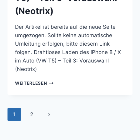
(Neotrix)
Der Artikel ist bereits auf die neue Seite
umgezogen. Sollte keine automatische
Umleitung erfolgen, bitte diesem Link
folgen. Drahtloses Laden des iPhone 8 / X
im Auto (VW T5) – Teil 3: Vorauswahl
(Neotrix)
DRAHTLOSES
WEITERLESEN
LADEN
DES
IPHONE
8
Seitennavigation
Nächste
1
2
/
X
Seite
IM
AUTO