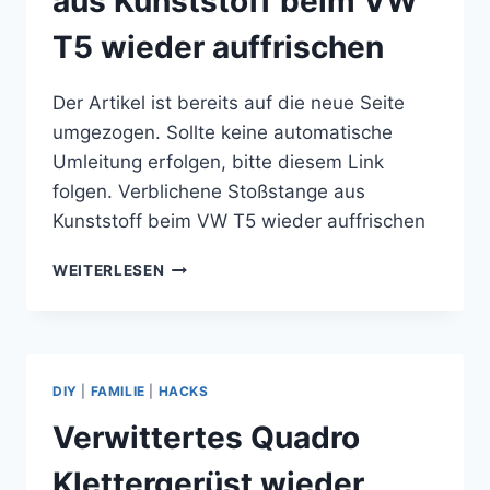
aus Kunststoff beim VW
T5 wieder auffrischen
Der Artikel ist bereits auf die neue Seite
umgezogen. Sollte keine automatische
Umleitung erfolgen, bitte diesem Link
folgen. Verblichene Stoßstange aus
Kunststoff beim VW T5 wieder auffrischen
VERBLICHENE
WEITERLESEN
STOSSSTANGE A
US K
UNSTSTOFF B
EIM V
W T
DIY
|
FAMILIE
|
HACKS
5 W
IEDER A
Verwittertes Quadro
UFFRISCHEN
Klettergerüst wieder