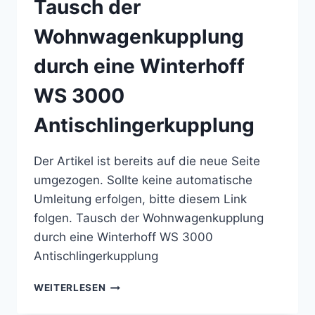
Tausch der
US T
5 B
Wohnwagenkupplung
AUEN
durch eine Winterhoff
WS 3000
Antischlingerkupplung
Der Artikel ist bereits auf die neue Seite
umgezogen. Sollte keine automatische
Umleitung erfolgen, bitte diesem Link
folgen. Tausch der Wohnwagenkupplung
durch eine Winterhoff WS 3000
Antischlingerkupplung
TAUSCH
WEITERLESEN
DER
WOHNWAGENKUPPLUNG