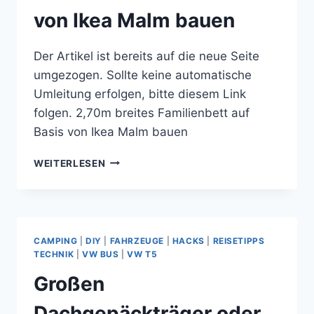
von Ikea Malm bauen
Der Artikel ist bereits auf die neue Seite
umgezogen. Sollte keine automatische
Umleitung erfolgen, bitte diesem Link
folgen. 2,70m breites Familienbett auf
Basis von Ikea Malm bauen
2,70M
WEITERLESEN
BREITES
FAMILIENBETT
AUF
BASIS
VON
CAMPING
|
DIY
|
FAHRZEUGE
|
HACKS
|
REISETIPPS
IKEA
TECHNIK
|
VW BUS
|
VW T5
MALM
Großen
BAUEN
Dachgepäckträger oder