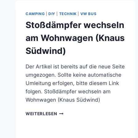
W T
5 W
CAMPING
|
DIY
|
TECHNIK
|
VW BUS
IEDER A
Stoßdämpfer wechseln
UFFRISCHEN
am Wohnwagen (Knaus
Südwind)
Der Artikel ist bereits auf die neue Seite
umgezogen. Sollte keine automatische
Umleitung erfolgen, bitte diesem Link
folgen. Stoßdämpfer wechseln am
Wohnwagen (Knaus Südwind)
STOSSDÄMPFER W
WEITERLESEN
ECHSELN A
M W
OHNWAGEN (
KNAUS S