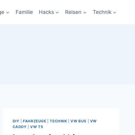
ge
Familie
Hacks
Reisen
Technik
DIY
|
FAHRZEUGE
|
TECHNIK
|
VW BUS
|
VW
CADDY
|
VW T5