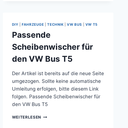
VON
IKEA
MALM
BAUEN
DIY
|
FAHRZEUGE
|
TECHNIK
|
VW BUS
|
VW T5
Passende
Scheibenwischer für
den VW Bus T5
Der Artikel ist bereits auf die neue Seite
umgezogen. Sollte keine automatische
Umleitung erfolgen, bitte diesem Link
folgen. Passende Scheibenwischer für
den VW Bus T5
PASSENDE
WEITERLESEN
SCHEIBENWISCHER
FÜR