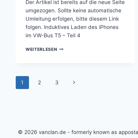
Der Artikel ist bereits auf die neue Seite
umgezogen. Sollte keine automatische
Umleitung erfolgen, bitte diesem Link
folgen. Induktives Laden des iPhones
im VW-Bus T5 – Teil 4
INDUKTIVES
WEITERLESEN
LADEN
DES
IPHONES
IM
Seitennavigation
VW-
Nächste
1
2
3
BUS
T5
Seite
–
TEIL
4
© 2026 vanclan.de - formerly known as appos