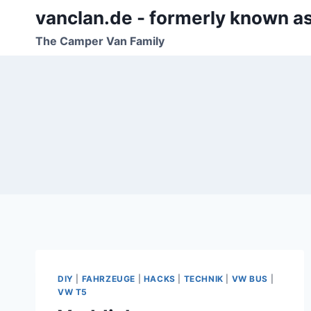
Zum
vanclan.de - formerly known a
Inhalt
The Camper Van Family
springen
DIY
|
FAHRZEUGE
|
HACKS
|
TECHNIK
|
VW BUS
|
VW T5