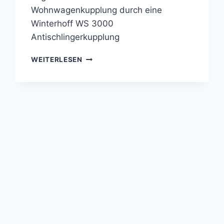
Wohnwagenkupplung durch eine
Winterhoff WS 3000
Antischlingerkupplung
TAUSCH
WEITERLESEN
DER
WOHNWAGENKUPPLUNG
DURCH
EINE
WINTERHOFF
WS
3000
ANTISCHLINGERKUPPLUNG