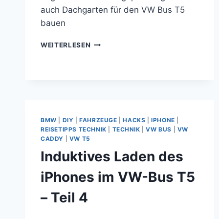
auch Dachgarten für den VW Bus T5
bauen
GROSSEN D
WEITERLESEN
ACHGEPÄCKTRÄGER O
DER A
UCH D
ACHGARTEN F
ÜR D
EN V
W B
BMW
|
DIY
|
FAHRZEUGE
|
HACKS
|
IPHONE
|
US T
REISETIPPS TECHNIK
|
TECHNIK
|
VW BUS
|
VW
5 B
CADDY
|
VW T5
AUEN
Induktives Laden des
iPhones im VW-Bus T5
– Teil 4