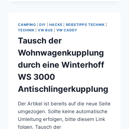
AN
WERKZEUG
IM
VW
CAMPING
|
DIY
|
HACKS
|
REISETIPPS TECHNIK
|
BUS
TECHNIK
|
VW BUS
|
VW CADDY
T5
Tausch der
Wohnwagenkupplung
durch eine Winterhoff
WS 3000
Antischlingerkupplung
Der Artikel ist bereits auf die neue Seite
umgezogen. Sollte keine automatische
Umleitung erfolgen, bitte diesem Link
folgen. Tausch der