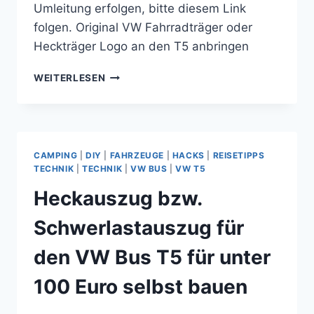
Umleitung erfolgen, bitte diesem Link
folgen. Original VW Fahrradträger oder
Heckträger Logo an den T5 anbringen
ORIGINAL
WEITERLESEN
VW
FAHRRADTRÄGER
ODER
HECKTRÄGER
LOGO
CAMPING
|
DIY
|
FAHRZEUGE
|
HACKS
|
REISETIPPS
AN
TECHNIK
|
TECHNIK
|
VW BUS
|
VW T5
DEN
Heckauszug bzw.
T5
ANBRINGEN
Schwerlastauszug für
den VW Bus T5 für unter
100 Euro selbst bauen