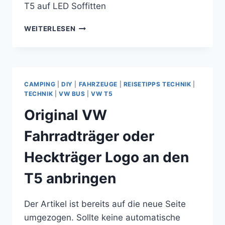
T5 auf LED Soffitten
WECHSEL
WEITERLESEN
DER
INNENLEUCHTEN
IM
VW
T5
CAMPING
|
DIY
|
FAHRZEUGE
|
REISETIPPS TECHNIK
|
AUF
TECHNIK
|
VW BUS
|
VW T5
LED
Original VW
SOFFITTEN
Fahrradträger oder
Heckträger Logo an den
T5 anbringen
Der Artikel ist bereits auf die neue Seite
umgezogen. Sollte keine automatische