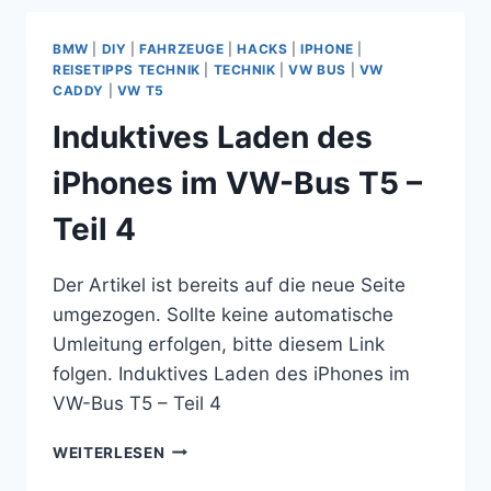
EINE
WINTERHOFF
BMW
|
DIY
|
FAHRZEUGE
|
HACKS
|
IPHONE
|
WS
REISETIPPS TECHNIK
|
TECHNIK
|
VW BUS
|
VW
3000
CADDY
|
VW T5
ANTISCHLINGERKUPPLUNG
Induktives Laden des
iPhones im VW-Bus T5 –
Teil 4
Der Artikel ist bereits auf die neue Seite
umgezogen. Sollte keine automatische
Umleitung erfolgen, bitte diesem Link
folgen. Induktives Laden des iPhones im
VW-Bus T5 – Teil 4
INDUKTIVES
WEITERLESEN
LADEN