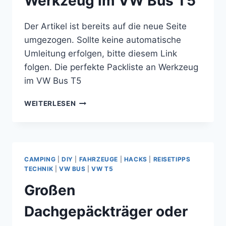
Werkzeug im VW Bus T5
Der Artikel ist bereits auf die neue Seite
umgezogen. Sollte keine automatische
Umleitung erfolgen, bitte diesem Link
folgen. Die perfekte Packliste an Werkzeug
im VW Bus T5
DIE
WEITERLESEN
PERFEKTE
PACKLISTE
AN
WERKZEUG
IM
CAMPING
|
DIY
|
FAHRZEUGE
|
HACKS
|
REISETIPPS
VW
TECHNIK
|
VW BUS
|
VW T5
BUS
Großen
T5
Dachgepäckträger oder