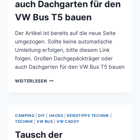
auch Dachgarten für den
VW Bus T5 bauen
Der Artikel ist bereits auf die neue Seite
umgezogen. Sollte keine automatische
Umleitung erfolgen, bitte diesem Link
folgen. Großen Dachgepäckträger oder
auch Dachgarten für den VW Bus T5 bauen
GROSSEN D
WEITERLESEN
ACHGEPÄCKTRÄGER O
DER A
UCH D
ACHGARTEN F
ÜR D
CAMPING
|
DIY
|
HACKS
|
REISETIPPS TECHNIK
|
EN V
TECHNIK
|
VW BUS
|
VW CADDY
W B
Tausch der
US T
5 B