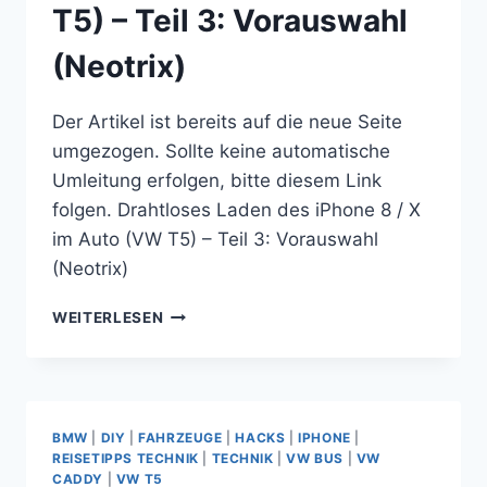
T5) – Teil 3: Vorauswahl
BAUEN
(Neotrix)
Der Artikel ist bereits auf die neue Seite
umgezogen. Sollte keine automatische
Umleitung erfolgen, bitte diesem Link
folgen. Drahtloses Laden des iPhone 8 / X
im Auto (VW T5) – Teil 3: Vorauswahl
(Neotrix)
DRAHTLOSES
WEITERLESEN
LADEN
DES
IPHONE
8
/
BMW
|
DIY
|
FAHRZEUGE
|
HACKS
|
IPHONE
|
X
REISETIPPS TECHNIK
|
TECHNIK
|
VW BUS
|
VW
IM
CADDY
|
VW T5