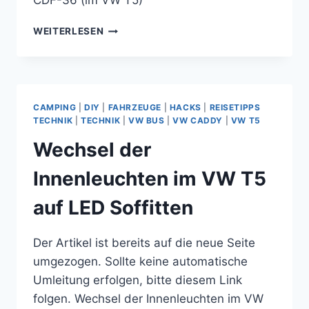
CDF-36 (im VW T5)
VERGLEICH
WEITERLESEN
DER
KOMPRESSOR-
KÜHLBOXEN
WAECO
DOMETIC
CAMPING
|
DIY
|
FAHRZEUGE
|
HACKS
|
REISETIPPS
CDF-
TECHNIK
|
TECHNIK
|
VW BUS
|
VW CADDY
|
VW T5
11
Wechsel der
UND
CDF-
Innenleuchten im VW T5
36
(IM
auf LED Soffitten
VW
T5)
Der Artikel ist bereits auf die neue Seite
umgezogen. Sollte keine automatische
Umleitung erfolgen, bitte diesem Link
folgen. Wechsel der Innenleuchten im VW