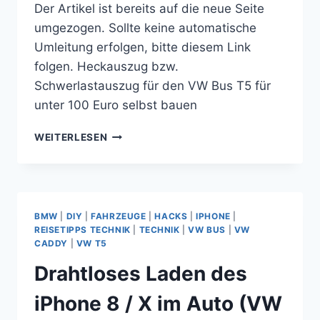
Der Artikel ist bereits auf die neue Seite
umgezogen. Sollte keine automatische
Umleitung erfolgen, bitte diesem Link
folgen. Heckauszug bzw.
Schwerlastauszug für den VW Bus T5 für
unter 100 Euro selbst bauen
HECKAUSZUG
WEITERLESEN
BZW.
SCHWERLASTAUSZUG
FÜR
DEN
VW
BMW
|
DIY
|
FAHRZEUGE
|
HACKS
|
IPHONE
|
BUS
REISETIPPS TECHNIK
|
TECHNIK
|
VW BUS
|
VW
T5
CADDY
|
VW T5
FÜR
Drahtloses Laden des
UNTER
100
iPhone 8 / X im Auto (VW
EURO
SELBST