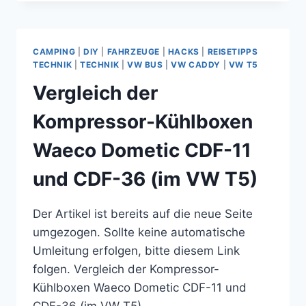
DES
IPHONES
IM
VW-
CAMPING
|
DIY
|
FAHRZEUGE
|
HACKS
|
REISETIPPS
BUS
TECHNIK
|
TECHNIK
|
VW BUS
|
VW CADDY
|
VW T5
T5
Vergleich der
–
TEIL
Kompressor-Kühlboxen
4
Waeco Dometic CDF-11
und CDF-36 (im VW T5)
Der Artikel ist bereits auf die neue Seite
umgezogen. Sollte keine automatische
Umleitung erfolgen, bitte diesem Link
folgen. Vergleich der Kompressor-
Kühlboxen Waeco Dometic CDF-11 und