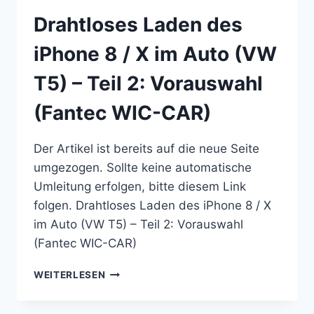
AUTO
Drahtloses Laden des
(VW
T5)
iPhone 8 / X im Auto (VW
–
TEIL
T5) – Teil 2: Vorauswahl
3:
VORAUSWAHL
(Fantec WIC-CAR)
(NEOTRIX)
Der Artikel ist bereits auf die neue Seite
umgezogen. Sollte keine automatische
Umleitung erfolgen, bitte diesem Link
folgen. Drahtloses Laden des iPhone 8 / X
im Auto (VW T5) – Teil 2: Vorauswahl
(Fantec WIC-CAR)
DRAHTLOSES
WEITERLESEN
LADEN
DES