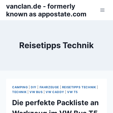
Zum
vanclan.de - formerly
Inhalt
known as appostate.com
springen
Reisetipps Technik
CAMPING
|
DIY
|
FAHRZEUGE
|
REISETIPPS TECHNIK
|
TECHNIK
|
VW BUS
|
VW CADDY
|
VW T5
Die perfekte Packliste an