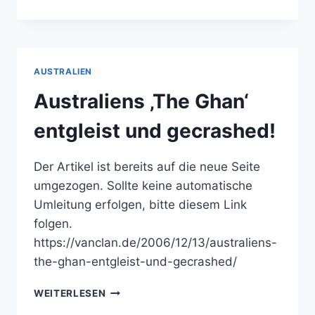
NOTEBOOK
–
TEIL
1
–
AUSTRALIEN
DIE
TASCHE
Australiens ‚The Ghan‘
entgleist und gecrashed!
Der Artikel ist bereits auf die neue Seite
umgezogen. Sollte keine automatische
Umleitung erfolgen, bitte diesem Link
folgen.
https://vanclan.de/2006/12/13/australiens-
the-ghan-entgleist-und-gecrashed/
AUSTRALIENS
WEITERLESEN
‚THE