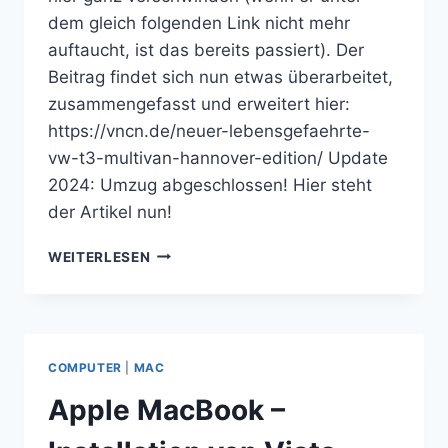
dem gleich folgenden Link nicht mehr
auftaucht, ist das bereits passiert). Der
Beitrag findet sich nun etwas überarbeitet,
zusammengefasst und erweitert hier:
https://vncn.de/neuer-lebensgefaehrte-
vw-t3-multivan-hannover-edition/ Update
2024: Umzug abgeschlossen! Hier steht
der Artikel nun!
DICK
WEITERLESEN
UND
DURSTIG
STATT
TIEF,
BREIT
COMPUTER
|
MAC
UND
SCHNELL
Apple MacBook –