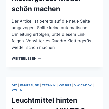
schön machen
Der Artikel ist bereits auf die neue Seite
umgezogen. Sollte keine automatische
Umleitung erfolgen, bitte diesem Link
folgen. Verwittertes Quadro Klettergerüst
wieder schön machen
VERWITTERTES
WEITERLESEN
QUADRO
KLETTERGERÜST
WIEDER
SCHÖN
MACHEN
DIY
|
FAHRZEUGE
|
TECHNIK
|
VW BUS
|
VW CADDY
|
VW T5
Leuchtmittel hinten