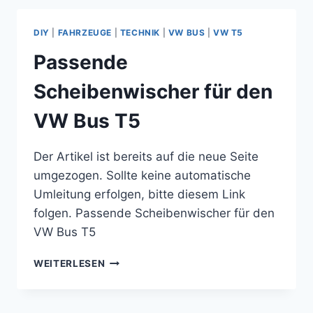
EINE
WINTERHOFF
DIY
|
FAHRZEUGE
|
TECHNIK
|
VW BUS
|
VW T5
WS
3000
Passende
ANTISCHLINGERKUPPLUNG
Scheibenwischer für den
VW Bus T5
Der Artikel ist bereits auf die neue Seite
umgezogen. Sollte keine automatische
Umleitung erfolgen, bitte diesem Link
folgen. Passende Scheibenwischer für den
VW Bus T5
PASSENDE
WEITERLESEN
SCHEIBENWISCHER
FÜR
DEN