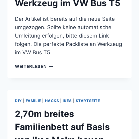
Werkzeug im VW Bus T5
Der Artikel ist bereits auf die neue Seite
umgezogen. Sollte keine automatische
Umleitung erfolgen, bitte diesem Link
folgen. Die perfekte Packliste an Werkzeug
im VW Bus T5
DIE
WEITERLESEN
PERFEKTE
PACKLISTE
AN
WERKZEUG
IM
DIY
|
FAMILIE
|
HACKS
|
IKEA
|
STARTSEITE
VW
BUS
2,70m breites
T5
Familienbett auf Basis