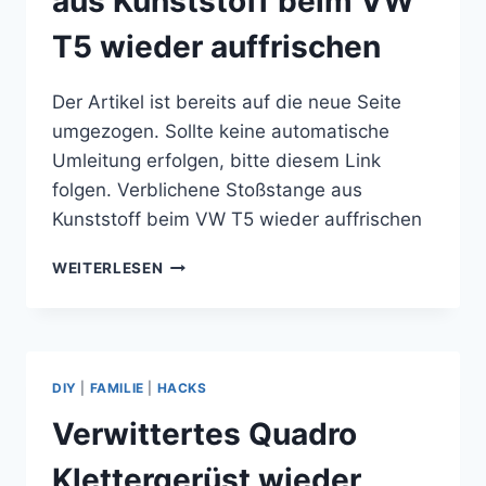
aus Kunststoff beim VW
T5 wieder auffrischen
Der Artikel ist bereits auf die neue Seite
umgezogen. Sollte keine automatische
Umleitung erfolgen, bitte diesem Link
folgen. Verblichene Stoßstange aus
Kunststoff beim VW T5 wieder auffrischen
VERBLICHENE
WEITERLESEN
STOSSSTANGE A
US K
UNSTSTOFF B
EIM V
W T
DIY
|
FAMILIE
|
HACKS
5 W
IEDER A
Verwittertes Quadro
UFFRISCHEN
Klettergerüst wieder