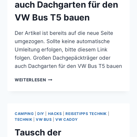
auch Dachgarten für den
VW Bus T5 bauen
Der Artikel ist bereits auf die neue Seite
umgezogen. Sollte keine automatische
Umleitung erfolgen, bitte diesem Link
folgen. Großen Dachgepäckträger oder
auch Dachgarten für den VW Bus T5 bauen
GROSSEN D
WEITERLESEN
ACHGEPÄCKTRÄGER O
DER A
UCH D
ACHGARTEN F
ÜR D
CAMPING
|
DIY
|
HACKS
|
REISETIPPS TECHNIK
|
EN V
TECHNIK
|
VW BUS
|
VW CADDY
W B
Tausch der
US T
5 B