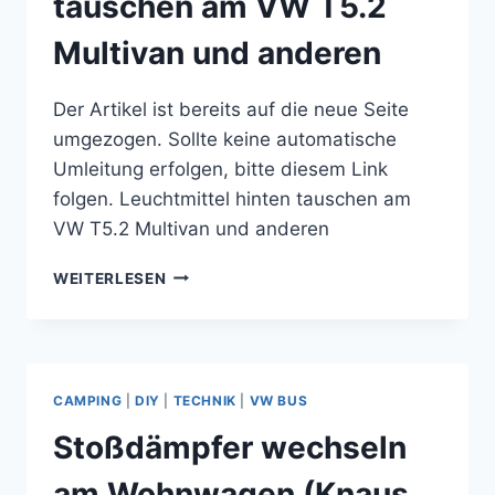
tauschen am VW T5.2
Multivan und anderen
Der Artikel ist bereits auf die neue Seite
umgezogen. Sollte keine automatische
Umleitung erfolgen, bitte diesem Link
folgen. Leuchtmittel hinten tauschen am
VW T5.2 Multivan und anderen
LEUCHTMITTEL
WEITERLESEN
HINTEN
TAUSCHEN
AM
VW
T5.2
CAMPING
|
DIY
|
TECHNIK
|
VW BUS
MULTIVAN
UND
Stoßdämpfer wechseln
ANDEREN
am Wohnwagen (Knaus