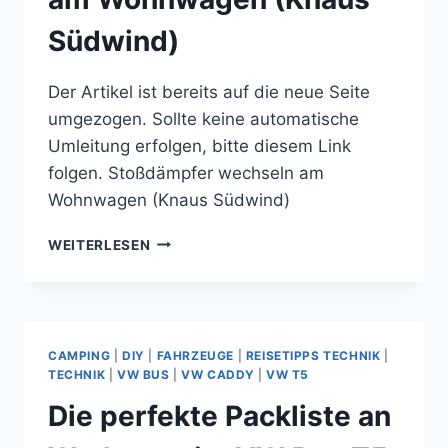
Südwind)
Der Artikel ist bereits auf die neue Seite
umgezogen. Sollte keine automatische
Umleitung erfolgen, bitte diesem Link
folgen. Stoßdämpfer wechseln am
Wohnwagen (Knaus Südwind)
STOSSDÄMPFER W
WEITERLESEN
ECHSELN A
M W
OHNWAGEN (
KNAUS S
ÜDWIND)
CAMPING
|
DIY
|
FAHRZEUGE
|
REISETIPPS TECHNIK
|
TECHNIK
|
VW BUS
|
VW CADDY
|
VW T5
Die perfekte Packliste an