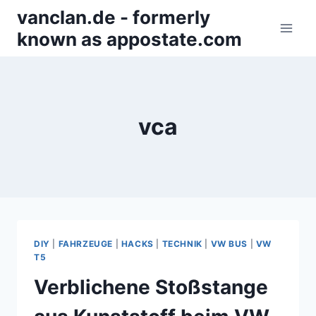
Zum
vanclan.de - formerly
Inhalt
known as appostate.com
springen
vca
DIY
|
FAHRZEUGE
|
HACKS
|
TECHNIK
|
VW BUS
|
VW
T5
Verblichene Stoßstange