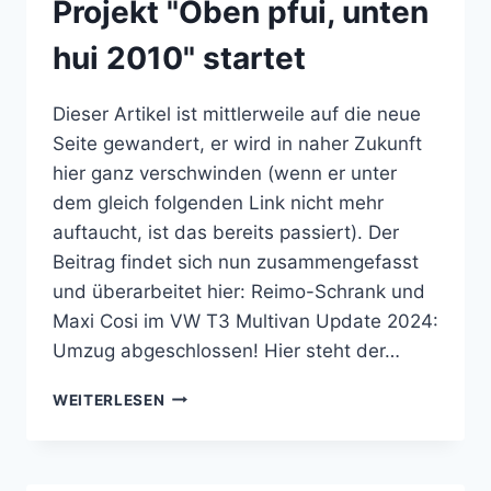
Projekt "Oben pfui, unten
T3
hui 2010" startet
Dieser Artikel ist mittlerweile auf die neue
Seite gewandert, er wird in naher Zukunft
hier ganz verschwinden (wenn er unter
dem gleich folgenden Link nicht mehr
auftaucht, ist das bereits passiert). Der
Beitrag findet sich nun zusammengefasst
und überarbeitet hier: Reimo-Schrank und
Maxi Cosi im VW T3 Multivan Update 2024:
Umzug abgeschlossen! Hier steht der…
PROJEKT
WEITERLESEN
"OBEN
PFUI,
UNTEN
HUI