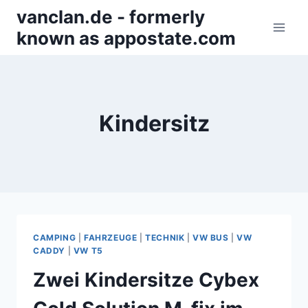
Zum
vanclan.de - formerly
Inhalt
known as appostate.com
springen
Kindersitz
CAMPING
|
FAHRZEUGE
|
TECHNIK
|
VW BUS
|
VW
CADDY
|
VW T5
Zwei Kindersitze Cybex