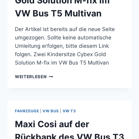
Gold Solution M-fix im
VW Bus T5 Multivan
Der Artikel ist bereits auf die neue Seite
umgezogen. Sollte keine automatische
Umleitung erfolgen, bitte diesem Link
folgen. Zwei Kindersitze Cybex Gold
Solution M-fix im VW Bus T5 Multivan
ZWEI
WEITERLESEN
KINDERSITZE
CYBEX
GOLD
SOLUTION
M-
FAHRZEUGE
|
VW BUS
|
VW T3
FIX
IM
Maxi Cosi auf der
VW
BUS
Rückbank des VW Bus T3