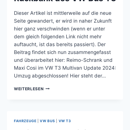
T5
MULTIVAN
Dieser Artikel ist mittlerweile auf die neue
Seite gewandert, er wird in naher Zukunft
hier ganz verschwinden (wenn er unter
dem gleich folgenden Link nicht mehr
auftaucht, ist das bereits passiert). Der
Beitrag findet sich nun zusammengefasst
und überarbeitet hier: Reimo-Schrank und
Maxi Cosi im VW T3 Multivan Update 2024:
Umzug abgeschlossen! Hier steht der…
MAXI
WEITERLESEN
COSI
AUF
DER
RÜCKBANK
DES
FAHRZEUGE
|
VW BUS
|
VW T3
VW
BUS