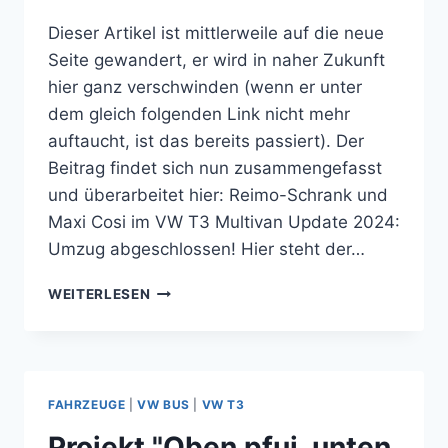
Dieser Artikel ist mittlerweile auf die neue
Seite gewandert, er wird in naher Zukunft
hier ganz verschwinden (wenn er unter
dem gleich folgenden Link nicht mehr
auftaucht, ist das bereits passiert). Der
Beitrag findet sich nun zusammengefasst
und überarbeitet hier: Reimo-Schrank und
Maxi Cosi im VW T3 Multivan Update 2024:
Umzug abgeschlossen! Hier steht der…
MAXI
WEITERLESEN
COSI
AUF
DER
RÜCKBANK
DES
FAHRZEUGE
|
VW BUS
|
VW T3
VW
BUS
Projekt "Oben pfui, unten