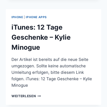
GESCHENKE
–
FETTES
IPHONE
|
IPHONE APPS
BROT
VIDEO
iTunes: 12 Tage
EP
Geschenke – Kylie
Minogue
Der Artikel ist bereits auf die neue Seite
umgezogen. Sollte keine automatische
Umleitung erfolgen, bitte diesem Link
folgen. iTunes: 12 Tage Geschenke – Kylie
Minogue
ITUNES:
WEITERLESEN
12
TAGE