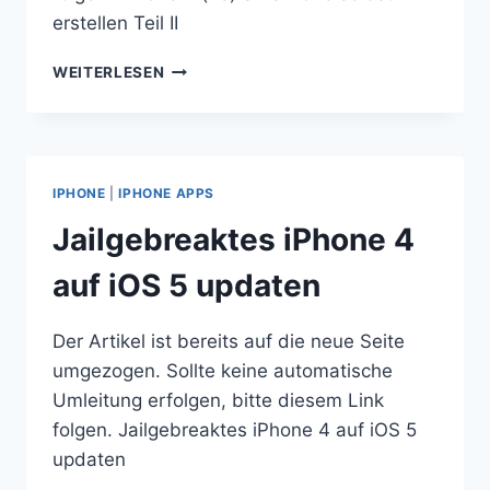
erstellen Teil II
IPHONE
WEITERLESEN
4
(4S)
SMS-
TÖNE
SELBST
IPHONE
|
IPHONE APPS
ERSTELLEN
TEIL
Jailgebreaktes iPhone 4
II
auf iOS 5 updaten
Der Artikel ist bereits auf die neue Seite
umgezogen. Sollte keine automatische
Umleitung erfolgen, bitte diesem Link
folgen. Jailgebreaktes iPhone 4 auf iOS 5
updaten