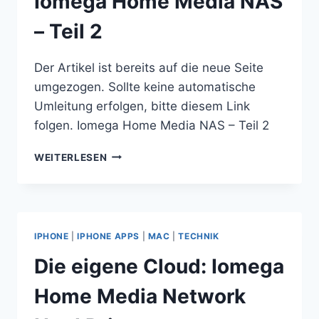
Iomega Home Media NAS
FEHLER
IST
– Teil 2
AUFGETRETEN
(9).
Der Artikel ist bereits auf die neue Seite
umgezogen. Sollte keine automatische
Umleitung erfolgen, bitte diesem Link
folgen. Iomega Home Media NAS – Teil 2
IOMEGA
WEITERLESEN
HOME
MEDIA
NAS
–
TEIL
IPHONE
|
IPHONE APPS
|
MAC
|
TECHNIK
2
Die eigene Cloud: Iomega
Home Media Network