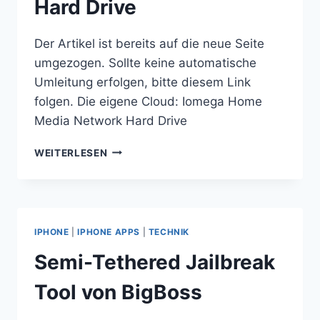
Hard Drive
Der Artikel ist bereits auf die neue Seite
umgezogen. Sollte keine automatische
Umleitung erfolgen, bitte diesem Link
folgen. Die eigene Cloud: Iomega Home
Media Network Hard Drive
DIE
WEITERLESEN
EIGENE
CLOUD:
IOMEGA
HOME
MEDIA
IPHONE
|
IPHONE APPS
|
TECHNIK
NETWORK
HARD
Semi-Tethered Jailbreak
DRIVE
Tool von BigBoss