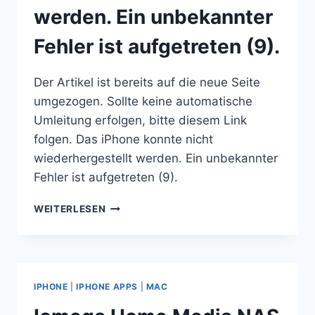
werden. Ein unbekannter
Fehler ist aufgetreten (9).
Der Artikel ist bereits auf die neue Seite
umgezogen. Sollte keine automatische
Umleitung erfolgen, bitte diesem Link
folgen. Das iPhone konnte nicht
wiederhergestellt werden. Ein unbekannter
Fehler ist aufgetreten (9).
DAS
WEITERLESEN
IPHONE
KONNTE
NICHT
WIEDERHERGESTELLT
WERDEN.
IPHONE
|
IPHONE APPS
|
MAC
EIN
UNBEKANNTER