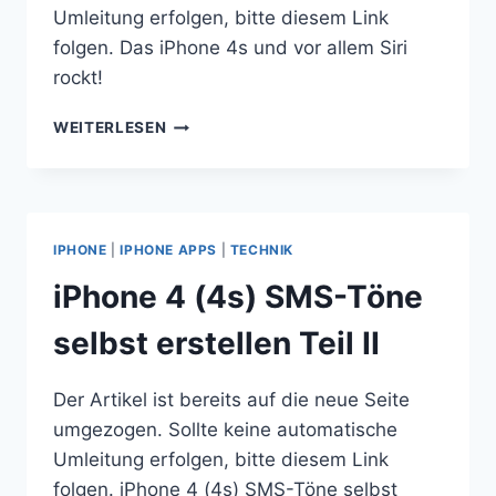
Umleitung erfolgen, bitte diesem Link
folgen. Das iPhone 4s und vor allem Siri
rockt!
DAS
WEITERLESEN
IPHONE
4S
UND
VOR
ALLEM
IPHONE
|
IPHONE APPS
|
TECHNIK
SIRI
ROCKT!
iPhone 4 (4s) SMS-Töne
selbst erstellen Teil II
Der Artikel ist bereits auf die neue Seite
umgezogen. Sollte keine automatische
Umleitung erfolgen, bitte diesem Link
folgen. iPhone 4 (4s) SMS-Töne selbst