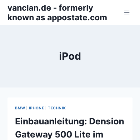
Zum
vanclan.de - formerly
Inhalt
known as appostate.com
springen
iPod
BMW
|
IPHONE
|
TECHNIK
Einbauanleitung: Dension
Gateway 500 Lite im