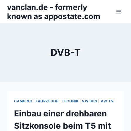
Zum
vanclan.de - formerly
Inhalt
known as appostate.com
springen
DVB-T
CAMPING
|
FAHRZEUGE
|
TECHNIK
|
VW BUS
|
VW T5
Einbau einer drehbaren
Sitzkonsole beim T5 mit