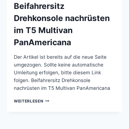
Beifahrersitz
UNTER
DEM
Drehkonsole nachrüsten
FAHRERSITZ
im T5 Multivan
PanAmericana
Der Artikel ist bereits auf die neue Seite
umgezogen. Sollte keine automatische
Umleitung erfolgen, bitte diesem Link
folgen. Beifahrersitz Drehkonsole
nachrüsten im T5 Multivan PanAmericana
BEIFAHRERSITZ
WEITERLESEN
DREHKONSOLE
NACHRÜSTEN
IM
T5