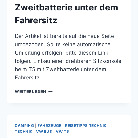
Zweitbatterie unter dem
Fahrersitz
Der Artikel ist bereits auf die neue Seite
umgezogen. Sollte keine automatische
Umleitung erfolgen, bitte diesem Link
folgen. Einbau einer drehbaren Sitzkonsole
beim T5 mit Zweitbatterie unter dem
Fahrersitz
EINBAU
WEITERLESEN
EINER
DREHBAREN
SITZKONSOLE
BEIM
T5
CAMPING
|
FAHRZEUGE
|
REISETIPPS TECHNIK
|
MIT
TECHNIK
|
VW BUS
|
VW T5
ZWEITBATTERIE