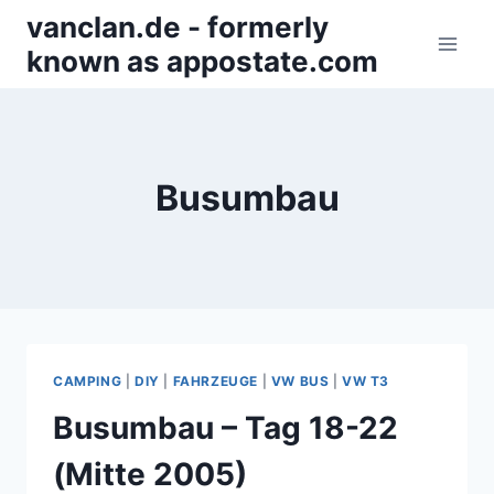
Zum
vanclan.de - formerly
Inhalt
known as appostate.com
springen
Busumbau
CAMPING
|
DIY
|
FAHRZEUGE
|
VW BUS
|
VW T3
Busumbau – Tag 18-22
(Mitte 2005)