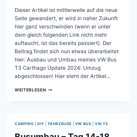
Dieser Artikel ist mittlerweile auf die neue
Seite gewandert, er wird in naher Zukunft
hier ganz verschwinden (wenn er unter
dem gleich folgenden Link nicht mehr
auftaucht, ist das bereits passiert). Der
Beitrag findet sich nun etwas überarbeitet
hier: Ausbau und Umbau meines VW Bus
T3 Carthago Update 2024: Umzug
abgeschlossen! Hier steht der Artikel…
BUSUMBAU
WEITERLESEN
–
TAG
18-
22
(MITTE
CAMPING
|
DIY
|
FAHRZEUGE
|
VW BUS
|
VW T3
2005)
Busumbau – Tag 14-18