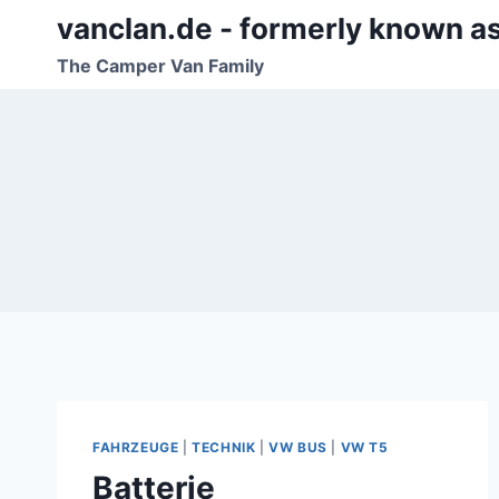
Zum
vanclan.de - formerly known a
Inhalt
The Camper Van Family
springen
FAHRZEUGE
|
TECHNIK
|
VW BUS
|
VW T5
Batterie