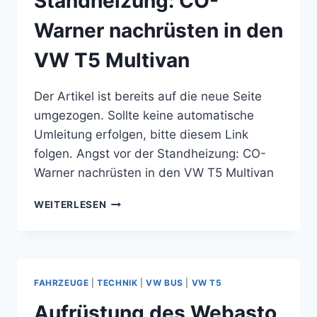
Standheizung: CO-
Warner nachrüsten in den
VW T5 Multivan
Der Artikel ist bereits auf die neue Seite
umgezogen. Sollte keine automatische
Umleitung erfolgen, bitte diesem Link
folgen. Angst vor der Standheizung: CO-
Warner nachrüsten in den VW T5 Multivan
ANGST
WEITERLESEN
VOR
DER
STANDHEIZUNG:
CO-
WARNER
FAHRZEUGE
|
TECHNIK
|
VW BUS
|
VW T5
NACHRÜSTEN
IN
Aufrüstung des Webasto