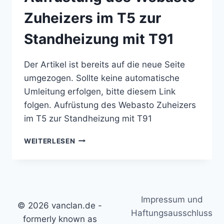
DEN
VW
Zuheizers im T5 zur
T5
MULTIVAN
Standheizung mit T91
Der Artikel ist bereits auf die neue Seite
umgezogen. Sollte keine automatische
Umleitung erfolgen, bitte diesem Link
folgen. Aufrüstung des Webasto Zuheizers
im T5 zur Standheizung mit T91
AUFRÜSTUNG
WEITERLESEN
DES
WEBASTO
ZUHEIZERS
IM
T5
Impressum und
ZUR
© 2026 vanclan.de -
STANDHEIZUNG
Haftungsausschluss
formerly known as
MIT