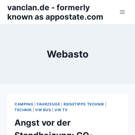
Zum
vanclan.de - formerly
Inhalt
known as appostate.com
springen
Webasto
CAMPING
|
FAHRZEUGE
|
REISETIPPS TECHNIK
|
TECHNIK
|
VW BUS
|
VW T5
Angst vor der