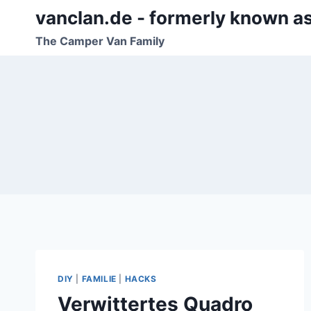
Zum
vanclan.de - formerly known a
Inhalt
The Camper Van Family
springen
DIY
|
FAMILIE
|
HACKS
Verwittertes Quadro