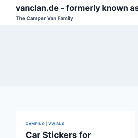
Zum
vanclan.de - formerly known a
Inhalt
The Camper Van Family
springen
CAMPING
|
VW BUS
Car Stickers for