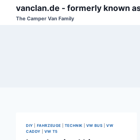
Zum
vanclan.de - formerly known a
Inhalt
The Camper Van Family
springen
DIY
|
FAHRZEUGE
|
TECHNIK
|
VW BUS
|
VW
CADDY
|
VW T5