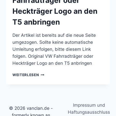
Fahrradträger oder
Heckträger Logo an den
T5 anbringen
Der Artikel ist bereits auf die neue Seite
umgezogen. Sollte keine automatische
Umleitung erfolgen, bitte diesem Link
folgen. Original VW Fahrradträger oder
Heckträger Logo an den T5 anbringen
ORIGINAL
WEITERLESEN
VW
FAHRRADTRÄGER
ODER
HECKTRÄGER
LOGO
Impressum und
AN
© 2026 vanclan.de -
DEN
Haftungsausschluss
formerly known as