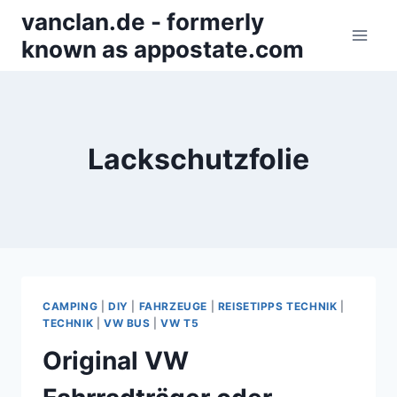
Zum
vanclan.de - formerly
Inhalt
known as appostate.com
springen
Lackschutzfolie
CAMPING
|
DIY
|
FAHRZEUGE
|
REISETIPPS TECHNIK
|
TECHNIK
|
VW BUS
|
VW T5
Original VW