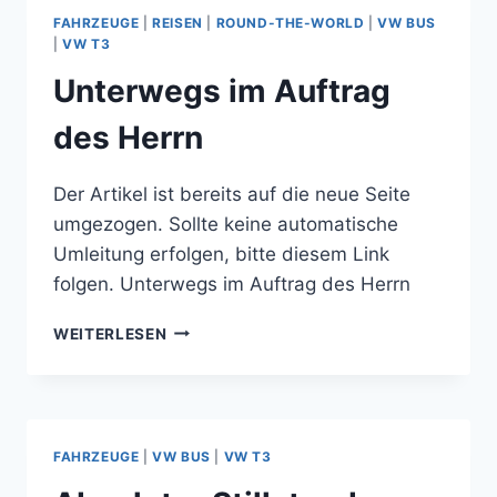
WINTERHOFF
FAHRZEUGE
|
REISEN
|
ROUND-THE-WORLD
|
VW BUS
WS
|
VW T3
3000
Unterwegs im Auftrag
ANTISCHLINGERKUPPLUNG
des Herrn
Der Artikel ist bereits auf die neue Seite
umgezogen. Sollte keine automatische
Umleitung erfolgen, bitte diesem Link
folgen. Unterwegs im Auftrag des Herrn
UNTERWEGS
WEITERLESEN
IM
AUFTRAG
DES
HERRN
FAHRZEUGE
|
VW BUS
|
VW T3