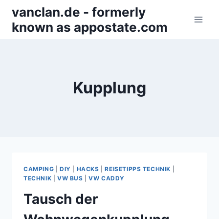
Zum
vanclan.de - formerly
Inhalt
known as appostate.com
springen
Kupplung
CAMPING
|
DIY
|
HACKS
|
REISETIPPS TECHNIK
|
TECHNIK
|
VW BUS
|
VW CADDY
Tausch der