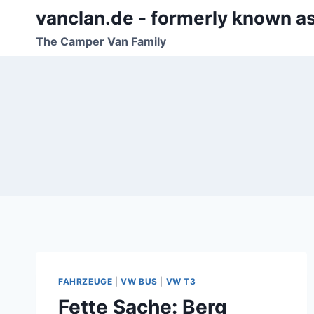
Zum
vanclan.de - formerly known a
Inhalt
The Camper Van Family
springen
FAHRZEUGE
|
VW BUS
|
VW T3
Fette Sache: Berg