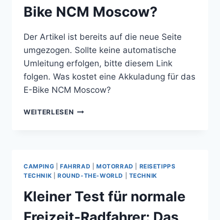
Bike NCM Moscow?
Der Artikel ist bereits auf die neue Seite
umgezogen. Sollte keine automatische
Umleitung erfolgen, bitte diesem Link
folgen. Was kostet eine Akkuladung für das
E-Bike NCM Moscow?
WAS
WEITERLESEN
KOSTET
EINE
AKKULADUNG
FÜR
DAS
CAMPING
|
FAHRRAD
|
MOTORRAD
|
REISETIPPS
E-
TECHNIK
|
ROUND-THE-WORLD
|
TECHNIK
BIKE
Kleiner Test für normale
NCM
MOSCOW?
Freizeit-Radfahrer: Das