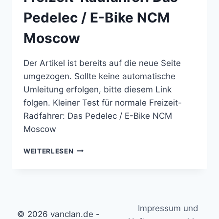
Pedelec / E-Bike NCM
Moscow
Der Artikel ist bereits auf die neue Seite
umgezogen. Sollte keine automatische
Umleitung erfolgen, bitte diesem Link
folgen. Kleiner Test für normale Freizeit-
Radfahrer: Das Pedelec / E-Bike NCM
Moscow
KLEINER
WEITERLESEN
TEST
FÜR
NORMALE
FREIZEIT-
RADFAHRER:
Impressum und
DAS
© 2026 vanclan.de -