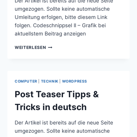
Der Artikel ist bereits auf die neue Seite
umgezogen. Sollte keine automatische
Umleitung erfolgen, bitte diesem Link
folgen. Codeschnippsel II – Grafik bei
aktuellstem Beitrag anzeigen
CODESCHNIPPSEL
WEITERLESEN
II
–
GRAFIK
BEI
AKTUELLSTEM
COMPUTER
|
TECHNIK
|
WORDPRESS
BEITRAG
ANZEIGEN
Post Teaser Tipps &
Tricks in deutsch
Der Artikel ist bereits auf die neue Seite
umgezogen. Sollte keine automatische