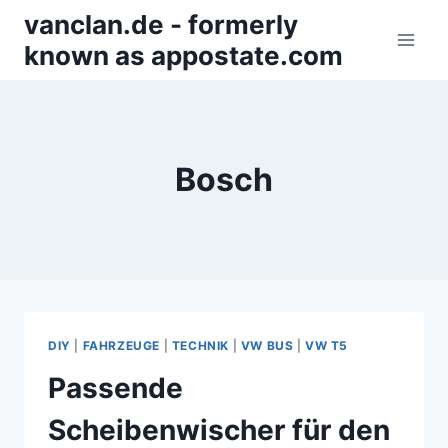
Zum
vanclan.de - formerly
Inhalt
known as appostate.com
springen
Bosch
DIY
|
FAHRZEUGE
|
TECHNIK
|
VW BUS
|
VW T5
Passende
Scheibenwischer für den