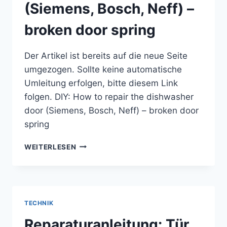
(Siemens, Bosch, Neff) –
broken door spring
Der Artikel ist bereits auf die neue Seite
umgezogen. Sollte keine automatische
Umleitung erfolgen, bitte diesem Link
folgen. DIY: How to repair the dishwasher
door (Siemens, Bosch, Neff) – broken door
spring
DIY:
WEITERLESEN
HOW
TO
REPAIR
THE
DISHWASHER
TECHNIK
DOOR
(SIEMENS,
Reparaturanleitung: Tür