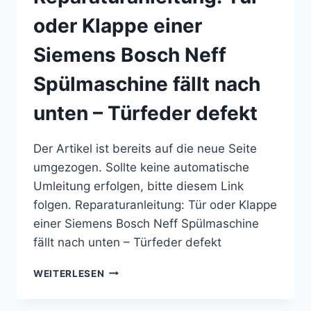
BOSCH,
NEFF)
oder Klappe einer
–
BROKEN
Siemens Bosch Neff
DOOR
SPRING
Spülmaschine fällt nach
unten – Türfeder defekt
Der Artikel ist bereits auf die neue Seite
umgezogen. Sollte keine automatische
Umleitung erfolgen, bitte diesem Link
folgen. Reparaturanleitung: Tür oder Klappe
einer Siemens Bosch Neff Spülmaschine
fällt nach unten – Türfeder defekt
REPARATURANLEITUNG:
WEITERLESEN
TÜR
ODER