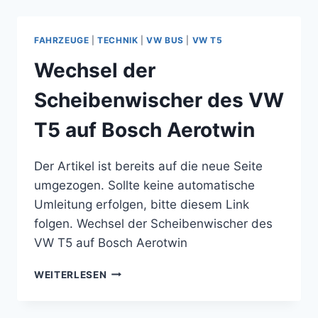
KLAPPE
EINER
SIEMENS
FAHRZEUGE
|
TECHNIK
|
VW BUS
|
VW T5
BOSCH
NEFF
Wechsel der
SPÜLMASCHINE
FÄLLT
Scheibenwischer des VW
NACH
UNTEN
T5 auf Bosch Aerotwin
–
TÜRFEDER
Der Artikel ist bereits auf die neue Seite
DEFEKT
umgezogen. Sollte keine automatische
Umleitung erfolgen, bitte diesem Link
folgen. Wechsel der Scheibenwischer des
VW T5 auf Bosch Aerotwin
WECHSEL
WEITERLESEN
DER
SCHEIBENWISCHER
DES