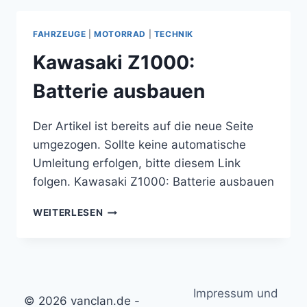
VW
T5
FAHRZEUGE
|
MOTORRAD
|
TECHNIK
AUF
BOSCH
Kawasaki Z1000:
AEROTWIN
Batterie ausbauen
Der Artikel ist bereits auf die neue Seite
umgezogen. Sollte keine automatische
Umleitung erfolgen, bitte diesem Link
folgen. Kawasaki Z1000: Batterie ausbauen
KAWASAKI
WEITERLESEN
Z1000:
BATTERIE
AUSBAUEN
Impressum und
© 2026 vanclan.de -