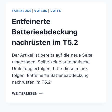
/
AUSTAUSCHEN
FAHRZEUGE
|
VW BUS
|
VW T5
AM
WOHNWAGEN
Entfeinerte
KNAUS
SÜDWIND
Batterieabdeckung
450
(UND
nachrüsten im T5.2
ANDEREN)
Der Artikel ist bereits auf die neue Seite
umgezogen. Sollte keine automatische
Umleitung erfolgen, bitte diesem Link
folgen. Entfeinerte Batterieabdeckung
nachrüsten im T5.2
ENTFEINERTE
WEITERLESEN
BATTERIEABDECKUNG
NACHRÜSTEN
IM