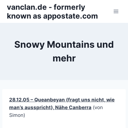
Zum
vanclan.de - formerly
Inhalt
known as appostate.com
springen
Snowy Mountains und
mehr
28.12.05 – Queanbeyan (fragt uns nicht, wie
man’s ausspricht), Nähe Canberra
(von
Simon)