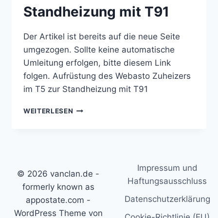
Standheizung mit T91
Der Artikel ist bereits auf die neue Seite
umgezogen. Sollte keine automatische
Umleitung erfolgen, bitte diesem Link
folgen. Aufrüstung des Webasto Zuheizers
im T5 zur Standheizung mit T91
AUFRÜSTUNG
WEITERLESEN
DES
WEBASTO
ZUHEIZERS
IM
T5
Impressum und
ZUR
© 2026 vanclan.de -
STANDHEIZUNG
Haftungsausschluss
formerly known as
MIT
Datenschutzerklärung
appostate.com -
T91
WordPress Theme von
Cookie-Richtlinie (EU)