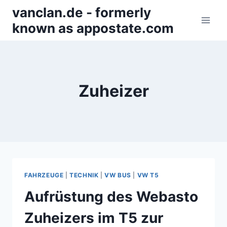
Zum
vanclan.de - formerly
Inhalt
known as appostate.com
springen
Zuheizer
FAHRZEUGE
|
TECHNIK
|
VW BUS
|
VW T5
Aufrüstung des Webasto
Zuheizers im T5 zur