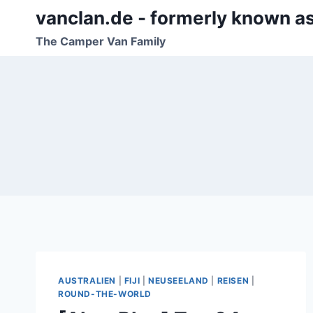
Zum
vanclan.de - formerly known a
Inhalt
The Camper Van Family
springen
AUSTRALIEN
|
FIJI
|
NEUSEELAND
|
REISEN
|
ROUND-THE-WORLD