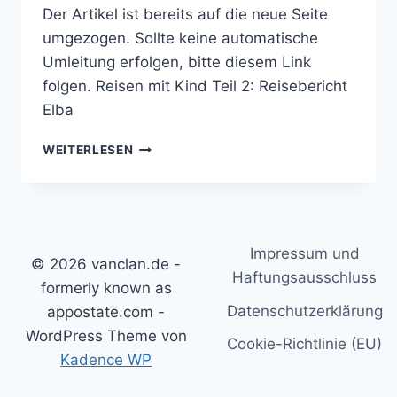
Der Artikel ist bereits auf die neue Seite
umgezogen. Sollte keine automatische
Umleitung erfolgen, bitte diesem Link
folgen. Reisen mit Kind Teil 2: Reisebericht
Elba
REISEN
WEITERLESEN
MIT
KIND
TEIL
2:
REISEBERICHT
Impressum und
ELBA
© 2026 vanclan.de -
Haftungsausschluss
formerly known as
Datenschutzerklärung
appostate.com -
WordPress Theme von
Cookie-Richtlinie (EU)
Kadence WP