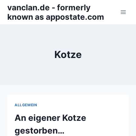
Zum
vanclan.de - formerly
Inhalt
known as appostate.com
springen
Kotze
ALLGEMEIN
An eigener Kotze
gestorben…