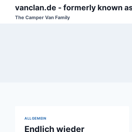
Zum
vanclan.de - formerly known a
Inhalt
The Camper Van Family
springen
ALLGEMEIN
Endlich wieder