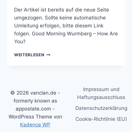
Der Artikel ist bereits auf die neue Seite
umgezogen. Sollte keine automatische
Umleitung erfolgen, bitte diesem Link
folgen. Good Morning Wurmberg – How Are
You?
GOOD
WEITERLESEN
MORNING
WURMBERG
–
HOW
ARE
Impressum und
YOU?
© 2026 vanclan.de -
Haftungsausschluss
formerly known as
Datenschutzerklärung
appostate.com -
WordPress Theme von
Cookie-Richtlinie (EU)
Kadence WP