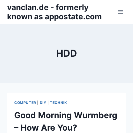
Zum
vanclan.de - formerly
Inhalt
known as appostate.com
springen
HDD
COMPUTER
|
DIY
|
TECHNIK
Good Morning Wurmberg
– How Are You?