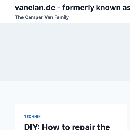
Zum
vanclan.de - formerly known a
Inhalt
The Camper Van Family
springen
TECHNIK
DIY: How to repair the