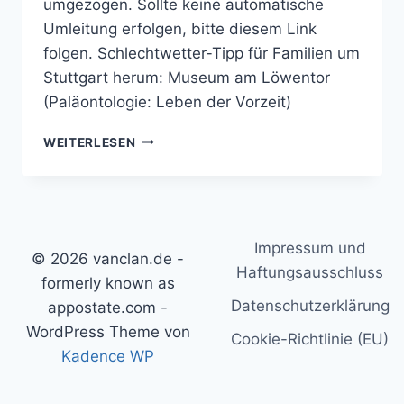
umgezogen. Sollte keine automatische
Umleitung erfolgen, bitte diesem Link
folgen. Schlechtwetter-Tipp für Familien um
Stuttgart herum: Museum am Löwentor
(Paläontologie: Leben der Vorzeit)
SCHLECHTWETTER-
WEITERLESEN
TIPP
FÜR
FAMILIEN
UM
STUTTGART
Impressum und
HERUM:
© 2026 vanclan.de -
MUSEUM
Haftungsausschluss
formerly known as
AM
Datenschutzerklärung
appostate.com -
LÖWENTOR
(PALÄONTOLOGIE:
WordPress Theme von
Cookie-Richtlinie (EU)
LEBEN
Kadence WP
DER
VORZEIT)