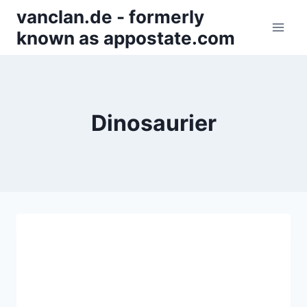
Zum
vanclan.de - formerly
Inhalt
known as appostate.com
springen
Dinosaurier