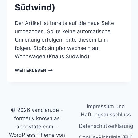
Südwind)
Der Artikel ist bereits auf die neue Seite
umgezogen. Sollte keine automatische
Umleitung erfolgen, bitte diesem Link
folgen. Stoßdämpfer wechseln am
Wohnwagen (Knaus Südwind)
STOSSDÄMPFER W
WEITERLESEN
ECHSELN A
M W
OHNWAGEN (
KNAUS S
ÜDWIND)
Impressum und
© 2026 vanclan.de -
Haftungsausschluss
formerly known as
Datenschutzerklärung
appostate.com -
WordPress Theme von
Cookie-Richtlinie (EU)