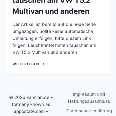
tauschen am VW T5.2
Multivan und anderen
Der Artikel ist bereits auf die neue Seite
umgezogen. Sollte keine automatische
Umleitung erfolgen, bitte diesem Link
folgen. Leuchtmittel hinten tauschen am
VW T5.2 Multivan und anderen
LEUCHTMITTEL
WEITERLESEN
HINTEN
TAUSCHEN
AM
VW
T5.2
Impressum und
MULTIVAN
© 2026 vanclan.de -
UND
Haftungsausschluss
formerly known as
ANDEREN
Datenschutzerklärung
appostate.com -