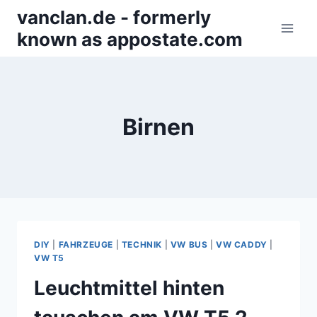
Zum
vanclan.de - formerly
Inhalt
known as appostate.com
springen
Birnen
DIY
|
FAHRZEUGE
|
TECHNIK
|
VW BUS
|
VW CADDY
|
VW T5
Leuchtmittel hinten