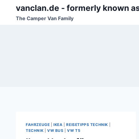
Zum
vanclan.de - formerly known a
Inhalt
The Camper Van Family
springen
FAHRZEUGE
|
IKEA
|
REISETIPPS TECHNIK
|
TECHNIK
|
VW BUS
|
VW T5