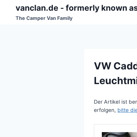
Zum
vanclan.de - formerly known a
Inhalt
The Camper Van Family
springen
VW Caddy
Leuchtmit
Der Artikel ist b
erfolgen,
bitte d