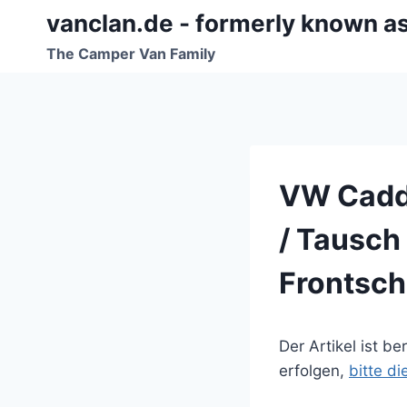
Zum
vanclan.de - formerly known a
Inhalt
The Camper Van Family
springen
VW Caddy
/ Tausch
Frontsch
Der Artikel ist b
erfolgen,
bitte d