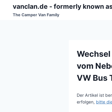
Zum
vanclan.de - formerly known a
Inhalt
The Camper Van Family
springen
Wechsel 
vom Nebe
VW Bus 
Der Artikel ist b
erfolgen,
bitte d