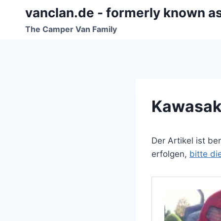
Zum
vanclan.de - formerly known a
Inhalt
The Camper Van Family
springen
Kawasak
Der Artikel ist b
erfolgen,
bitte d