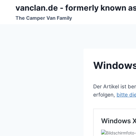
Zum
vanclan.de - formerly known a
Inhalt
The Camper Van Family
springen
Windows 
Der Artikel ist b
erfolgen,
bitte d