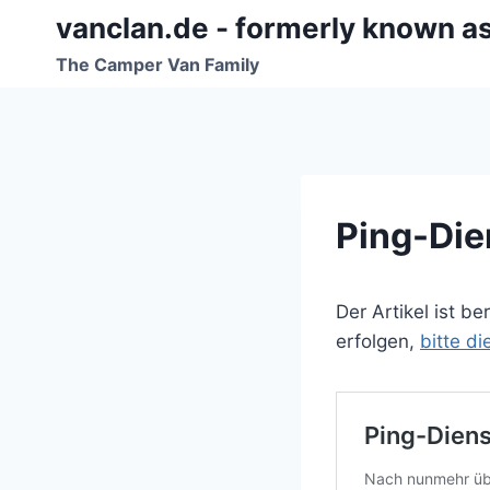
Zum
vanclan.de - formerly known a
Inhalt
The Camper Van Family
springen
Ping-Dien
Der Artikel ist b
erfolgen,
bitte d