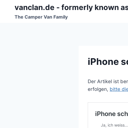
Zum
vanclan.de - formerly known a
Inhalt
The Camper Van Family
springen
iPhone sc
Der Artikel ist b
erfolgen,
bitte d