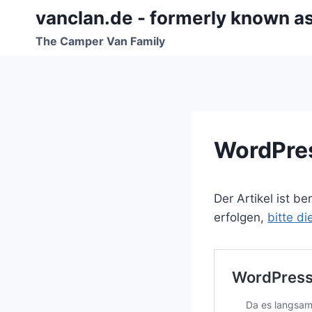
Zum
vanclan.de - formerly known a
Inhalt
The Camper Van Family
springen
WordPress
Der Artikel ist b
erfolgen,
bitte d