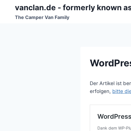
Zum
vanclan.de - formerly known a
Inhalt
The Camper Van Family
springen
WordPres
Der Artikel ist b
erfolgen,
bitte d