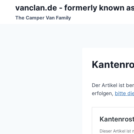
Zum
vanclan.de - formerly known a
Inhalt
The Camper Van Family
springen
Kantenros
Der Artikel ist b
erfolgen,
bitte d